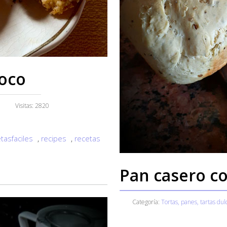
Coco
Visitas: 2820
tasfaciles
,
recipes
,
recetas
Pan casero co
Categoría:
Tortas, panes, tartas dul