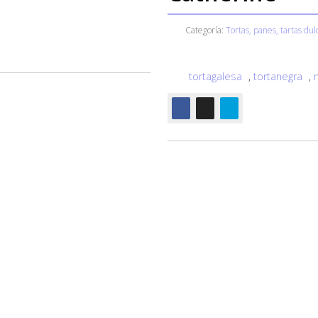
Categoría:
Tortas, panes, tartas dul
tortagalesa
,
tortanegra
,