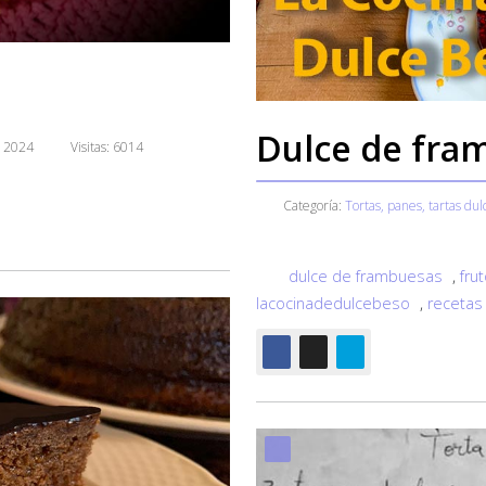
Dulce de fra
e 2024
Visitas: 6014
Categoría:
Tortas, panes, tartas dul
dulce de frambuesas
,
fru
lacocinadedulcebeso
,
recetas