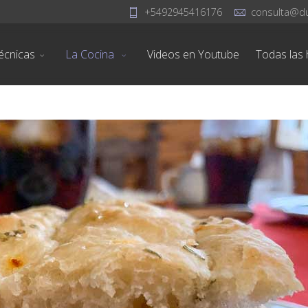
+5492945416176
consulta@d
écnicas
La Cocina
Videos en Youtube
Todas las h