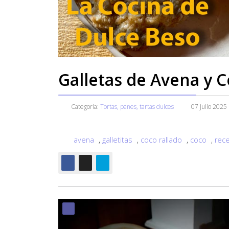
Galletas de Avena y 
Categoría:
Tortas, panes, tartas dulces
07 Julio 2025
avena
,
galletitas
,
coco rallado
,
coco
,
rece