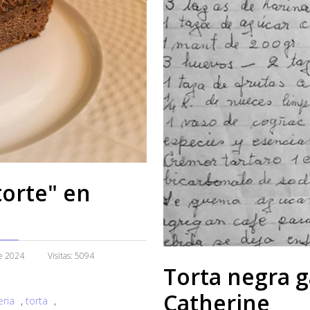
torte" en
e 2024
Visitas: 5094
Torta negra g
Catherine
ria
,
torta
,