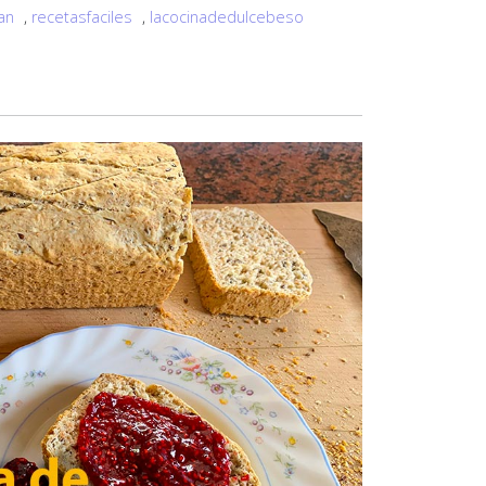
an
,
recetasfaciles
,
lacocinadedulcebeso