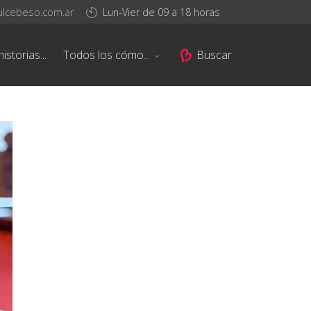
ulcebeso.com.ar
Lun-Vier de 09 a 18 horas
istorias...
Todos los cómo...
Buscar