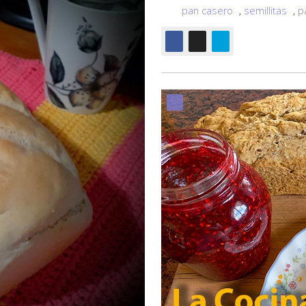
pan casero
,
semillitas
,
p