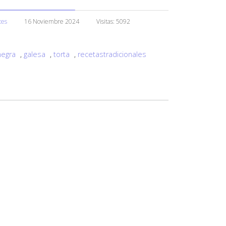
ces
16 Noviembre 2024
Visitas: 5092
negra
,
galesa
,
torta
,
recetastradicionales