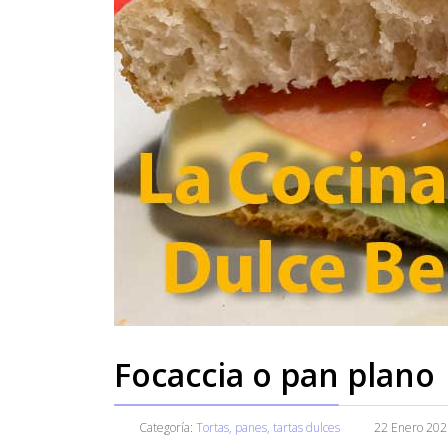
Focaccia o pan plano
Categoría:
Tortas, panes, tartas dulces
22 Enero 202