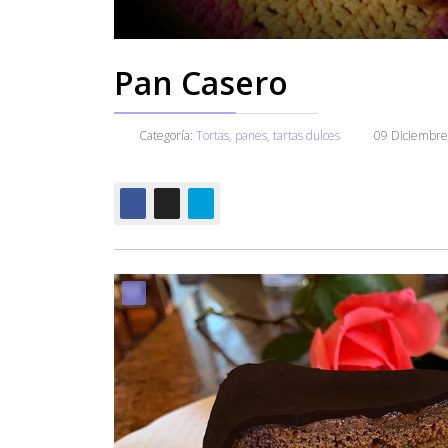
Pan Casero
Categoría:
Tortas, panes, tartas dulces
09 Diciembr