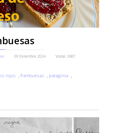
mbuesas
ces
09 Diciembre 2024
Visitas: 3687
tos rojos
,
frambuesas
,
patagonia
,