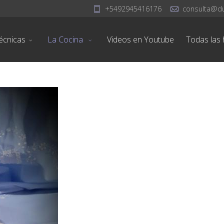
+5492945416176
consulta@d
écnicas
La Cocina
Videos en Youtube
Todas las h