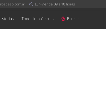
ulcebeso.com.ar
Lun-Vier de 09 a 18 horas
istorias...
Todos los cómo...
Buscar