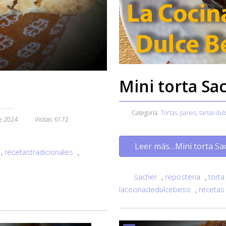
Mini torta Sa
Categoría:
Tortas, panes, tartas dul
e 2024
Visitas: 6172
Leer más…Mini torta Sa
,
recetastradicionales
,
sacher
,
reposteria
,
torta
lacocinadedulcebeso
,
recetas