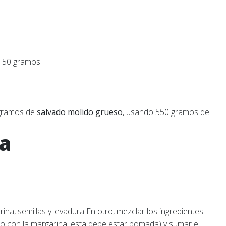
c) 50 gramos
 gramos de
salvado molido grueso
, usando 550 gramos de
sa
rina, semillas y levadura En otro, mezclar los ingredientes
nto con la margarina, esta debe estar pomada) y sumar el