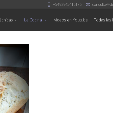
+5492945416176
consulta@d
écnicas
La Cocina
Videos en Youtube
Todas las h