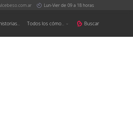
ulcebeso.com.ar
Lun-Vier de 09 a 18 horas
istorias...
Todos los cómo...
Buscar