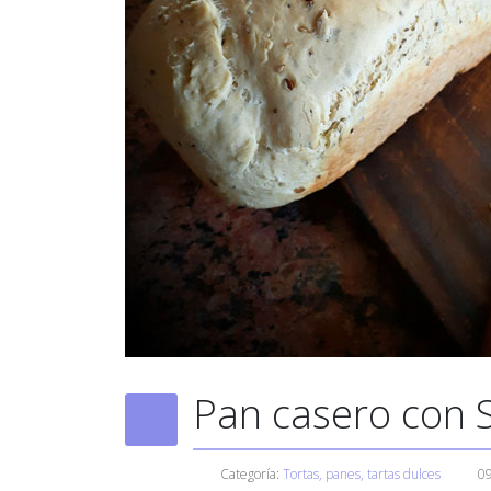
Pan casero con S
Categoría:
Tortas, panes, tartas dulces
0