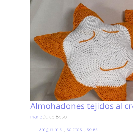
Almohadones tejidos al c
marie
Dulce Beso
amigurumis
,
solcitos
,
soles