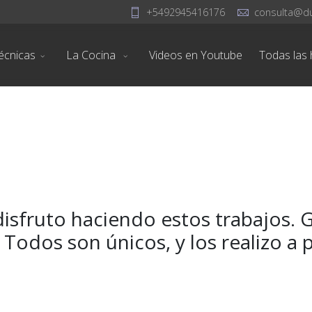
+5492945416176
consulta@d
écnicas
La Cocina
Videos en Youtube
Todas las h
disfruto haciendo estos trabajos. 
. Todos son únicos, y los realizo a 