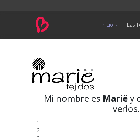
Inicio
Las T
Mi nombre es
Marië
y 
verlos