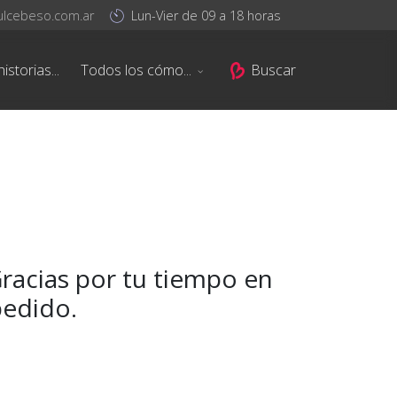
ulcebeso.com.ar
Lun-Vier de 09 a 18 horas
istorias...
Todos los cómo...
Buscar
Gracias por tu tiempo en
pedido.