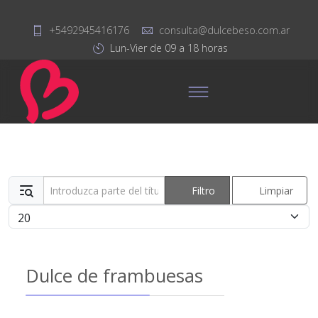
+5492945416176
consulta@dulcebeso.com.ar
Lun-Vier de 09 a 18 horas
Introduzca parte del título
Filtro
Limpiar
Cantidad
Dulce de frambuesas