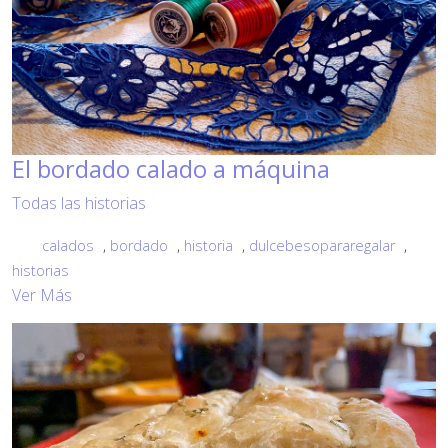
El bordado calado a máquina
Todas las historias
calados
,
bordado
,
historia
,
dulcebesopararegalar
,
historias
Ver Más