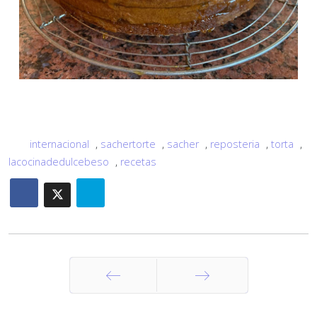
internacional
,
sachertorte
,
sacher
,
reposteria
,
torta
,
lacocinadedulcebeso
,
recetas
Anterior
Siguiente