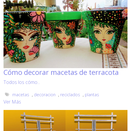
Cómo decorar macetas de terracota
Todos los cómo...
macetas
,
decoracion
,
reciclados
,
plantas
Ver Más