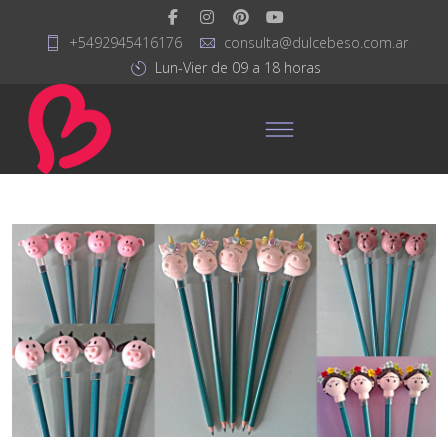
+5492945416176
consulta@dulcebeso.com.ar
Lun-Vier de 09 a 18 horas