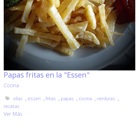
Papas fritas en la "Essen"
Cocina
ollas
,
essen
,
fritas
,
papas
,
cocina
,
verduras
,
recetas
Ver Más