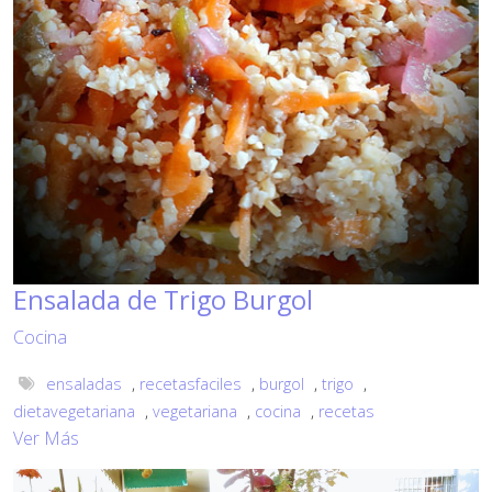
Ensalada de Trigo Burgol
Cocina
ensaladas
,
recetasfaciles
,
burgol
,
trigo
,
dietavegetariana
,
vegetariana
,
cocina
,
recetas
Ver Más