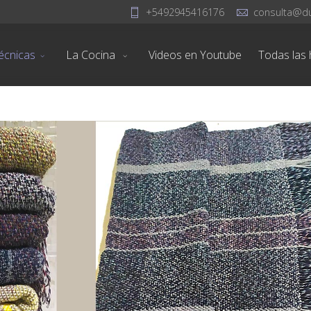
+5492945416176
consulta@d
écnicas
La Cocina
Videos en Youtube
Todas las h