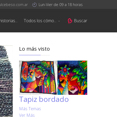
ulcebeso.com.ar
Lun-Vier de 09 a 18 horas
istorias...
Todos los cómo...
Buscar
Lo más visto
Tapiz bordado
Más Temas
Ver Más