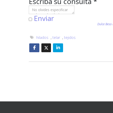
Escriba su consulta
*
Enviar
Dulce Beso
hilados
,
telar
,
tejidos