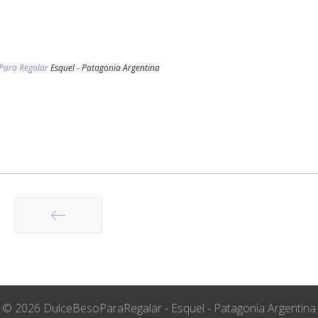
 Para Regalar
Esquel - Patagonia Argentina
Anterior
© 2026 DulceBesoParaRegalar - Esquel - Patagonia Argentina