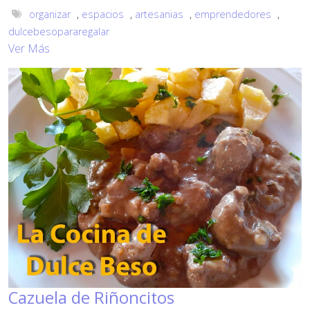
organizar
,
espacios
,
artesanias
,
emprendedores
,
dulcebesopararegalar
Ver Más
Cazuela de Riñoncitos