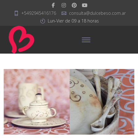
+5492945416176
consulta@dulcebeso.com.ar
Lun-Vier de 09 a 18 horas