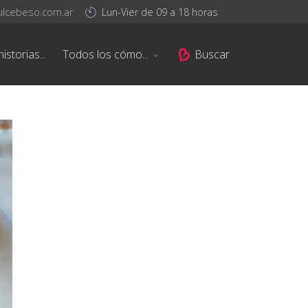
ulcebeso.com.ar
Lun-Vier de 09 a 18 horas
istorias...
Todos los cómo...
Buscar