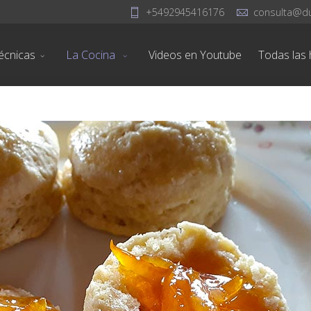
+5492945416176
consulta@d
écnicas
La Cocina
Videos en Youtube
Todas las h