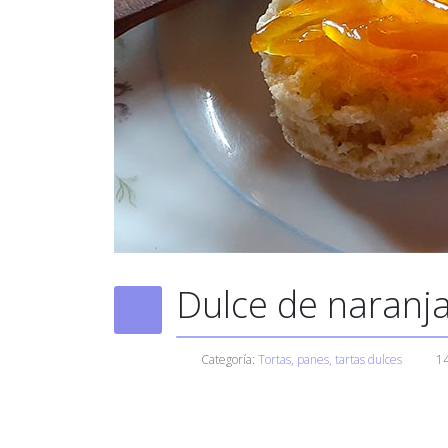
Dulce de naranjas
Categoría:
Tortas, panes, tartas dulces
1