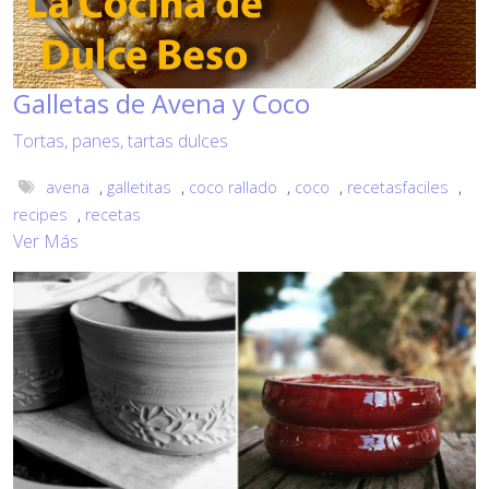
Galletas de Avena y Coco
Tortas, panes, tartas dulces
avena
,
galletitas
,
coco rallado
,
coco
,
recetasfaciles
,
recipes
,
recetas
Ver Más