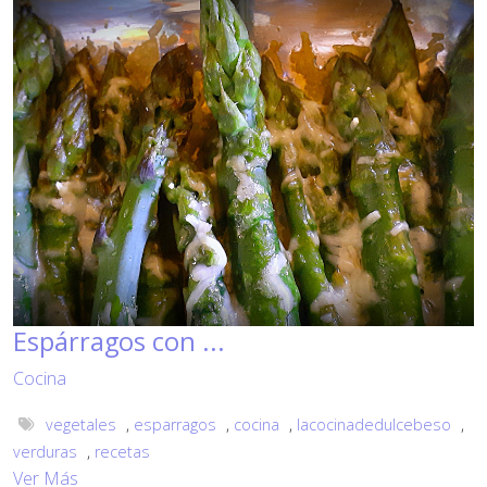
Espárragos con ...
Cocina
vegetales
,
esparragos
,
cocina
,
lacocinadedulcebeso
,
verduras
,
recetas
Ver Más