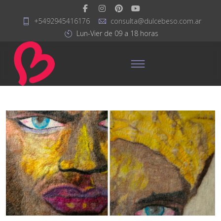
+5492945416176
consulta@dulcebeso.com.ar
Lun-Vier de 09 a 18 horas