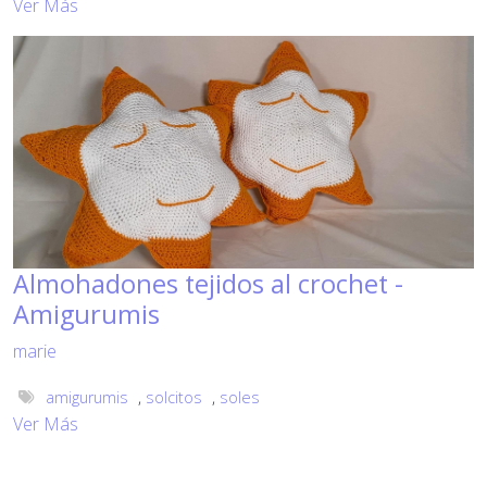
Ver Más
Almohadones tejidos al crochet -
Amigurumis
marie
amigurumis
,
solcitos
,
soles
Ver Más