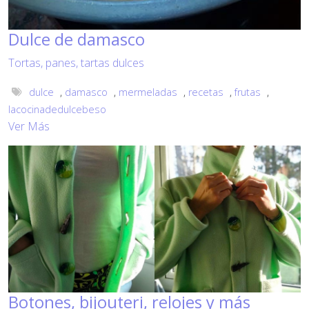
Dulce de damasco
Tortas, panes, tartas dulces
dulce
,
damasco
,
mermeladas
,
recetas
,
frutas
,
lacocinadedulcebeso
Ver Más
Botones, bijouteri, relojes y más