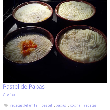
Pastel de Papas
Cocina
recetasdefamilia
,
pastel
,
papas
,
cocina
,
recetas