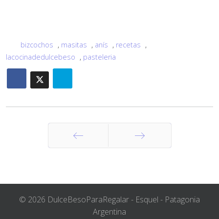
bizcochos
,
masitas
,
anís
,
recetas
,
lacocinadedulcebeso
,
pasteleria
Anterior
Siguiente
© 2026 DulceBesoParaRegalar - Esquel - Patagonia
Argentina