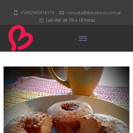
+5492945416176
consulta@dulcebeso.com.ar
Lun-Vier de 09 a 18 horas