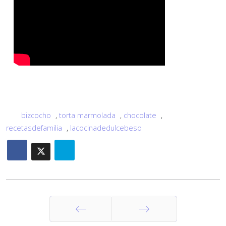
bizcocho
,
torta marmolada
,
chocolate
,
recetasdefamilia
,
lacocinadedulcebeso