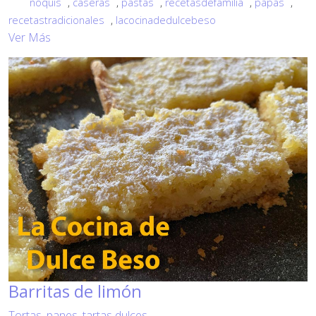
ñoquis
,
caseras
,
pastas
,
recetasdefamilia
,
papas
,
recetastradicionales
,
lacocinadedulcebeso
Ver Más
Barritas de limón
Tortas, panes, tartas dulces