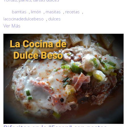
barritas
,
limón
,
masitas
,
recetas
,
lacocinadedulcebeso
,
dulces
Ver Más