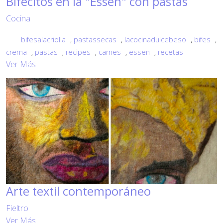
Bifecitos en la "Essen" con pastas
Cocina
bifesalacriolla
,
pastassecas
,
lacocinadulcebeso
,
bifes
,
crema
,
pastas
,
recipes
,
carnes
,
essen
,
recetas
Ver Más
Arte textil contemporáneo
Fieltro
Ver Más