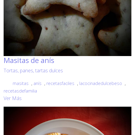
Masitas de anís
Tortas, panes, tartas dulces
masitas
,
anís
,
recetasfaciles
,
lacocinadedulcebeso
,
recetasdefamilia
Ver Más