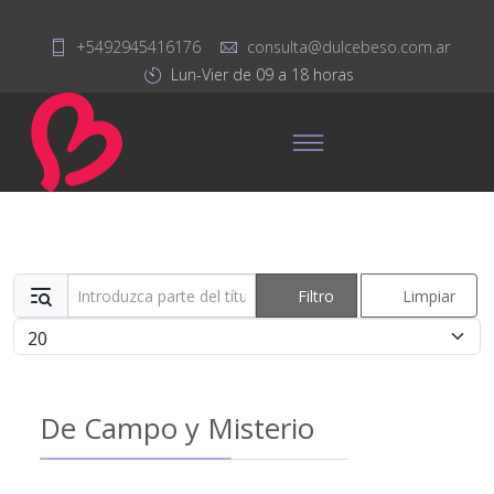
+5492945416176
consulta@dulcebeso.com.ar
Lun-Vier de 09 a 18 horas
Introduzca parte del título
Filtro
Limpiar
Cantidad
De Campo y Misterio